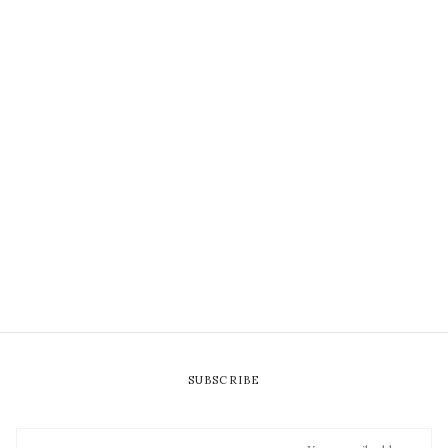
SUBSCRIBE
E
M